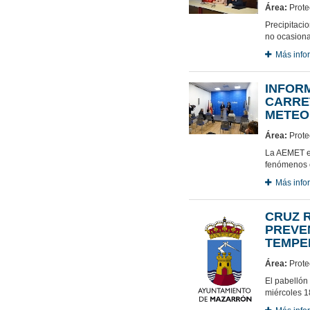
Área:
Protec
Precipitaci
no ocasiona
Más info
INFOR
CARRE
METEO
Área:
Protec
La AEMET es
fenómenos c
Más info
CRUZ 
PREVEN
TEMPE
Área:
Protec
El pabellón
miércoles 1