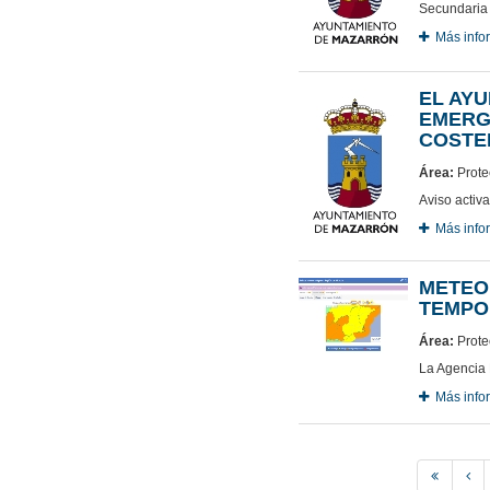
Secundaria
Más info
EL AYU
EMERG
COSTE
Área:
Protec
Aviso activ
Más info
METEO
TEMPO
Área:
Protec
La Agencia E
Más info