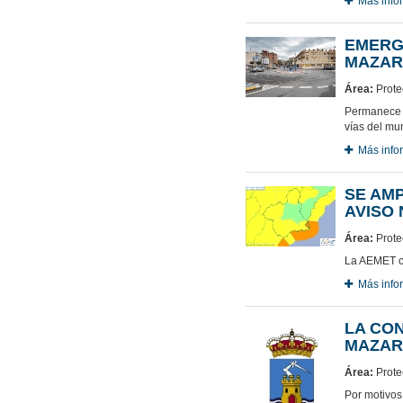
Más info
EMERG
MAZAR
Área:
Protec
Permanece c
vías del mun
Más info
SE AMP
AVISO
Área:
Protec
La AEMET ca
Más info
LA CO
MAZAR
Área:
Protec
Por motivos