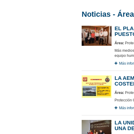
Noticias - Área
EL PLA
PUESTO
Área:
Protec
Más medios 
equipo huma
Más info
LA AE
COSTE
Área:
Protec
Protección 
Más info
LA UNI
UNA D