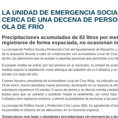
LA UNIDAD DE EMERGENCIA SOCIA
CERCA DE UNA DECENA DE PERSO
OLA DE FRÍO
Precipitaciones acumuladas de 82 litros por me
registrarse de forma espaciada, no ocasionan i
La concejal de Política Social y Protección Civil del Ayuntamiento de Mazarrón, 
de la actuación llevada a cabo en colaboración con la Asamblea Local de Cruz 
de frío, las atenciones que se prestan a aquellas personas que pernoctan a la in
El pasado martes se activó, por vez primera en el municipio, la unidad de emer
medida supuso la habilitación como albergue del pabellón de La Cañadica y un 
prestar a lo largo del año.
Carmen Navarro, presidenta de la Asamblea Local de Cruz Roja, ha indicado que,
19 de enero, fueron atendidas nueve personas, declinando en su mayoría la ofer
voluntarios repartieron 15 mantas, 5 sacos de dormir y se ofreció comida y bebida
toallas para que se asearan y pudieran mudar la vestimenta, así como ropa 
Cañadica tuvo vigilancia nocturna y ofreció la posibilidad de ducharse a las per
La concejal de Política Social y Protección Civil, Laura Ortiz, ha agradecido el t
ha permitido el refuerzo de las atenciones, en un momento especial.
Temperaturas muy bajas y abundantes precipitaciones sin emergencias a de