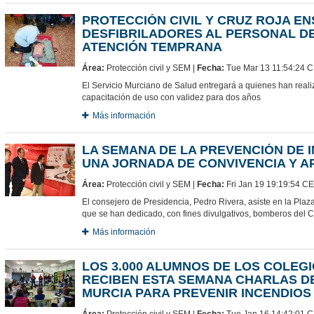
PROTECCIÓN CIVIL Y CRUZ ROJA E
DESFIBRILADORES AL PERSONAL DE
ATENCIÓN TEMPRANA
Área:
Protección civil y SEM |
Fecha:
Tue Mar 13 11:54:24 
El Servicio Murciano de Salud entregará a quienes han realiza
capacitación de uso con validez para dos años
Más información
LA SEMANA DE LA PREVENCIÓN DE 
UNA JORNADA DE CONVIVENCIA Y A
Área:
Protección civil y SEM |
Fecha:
Fri Jan 19 19:19:54 C
El consejero de Presidencia, Pedro Rivera, asiste en la Plaz
que se han dedicado, con fines divulgativos, bomberos del 
Más información
LOS 3.000 ALUMNOS DE LOS COLEGI
RECIBEN ESTA SEMANA CHARLAS D
MURCIA PARA PREVENIR INCENDIOS
Área:
Protección civil y SEM |
Fecha:
Tue Jan 16 14:42:01 