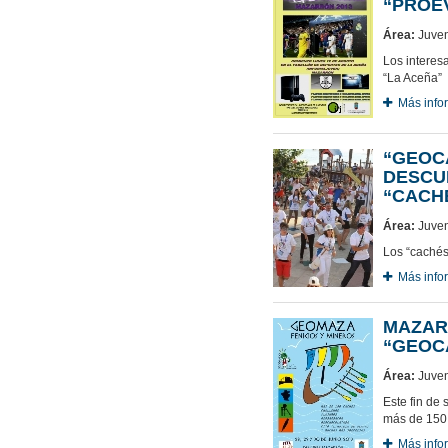
“PROE
Área:
Juven
Los interes
“La Aceña”
Más info
“GEOC
DESCU
“CACH
Área:
Juven
Los “cachés
Más info
MAZAR
“GEOC
Área:
Juven
Este fin de
más de 150 
Más info