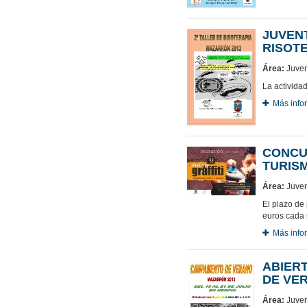
JUVENT
RISOT
Área:
Juven
La activida
Más info
CONCUR
TURIS
Área:
Juven
El plazo de 
euros cada
Más info
ABIERT
DE VE
Área:
Juven