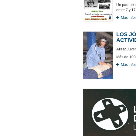
Un parque aé
entre 7 y 1
Más info
LOS JÓ
ACTIV
Área:
Juven
Más de 100 
Más info