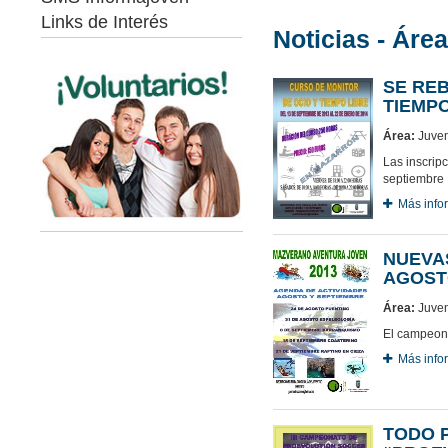
Links de Interés
Noticias - Áre
SE REB
TIEMPO
Área:
Juven
Las inscrip
septiembre
Más info
NUEVA
AGOST
Área:
Juven
El campeona
Más info
TODO 