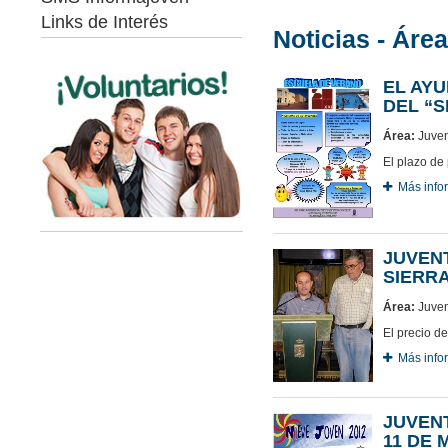
Links de Interés
Noticias - Áre
EL AY
DEL “S
Área:
Juven
El plazo de 
Más info
JUVEN
SIERRA
Área:
Juven
El precio d
Más info
JUVENT
11 DE 