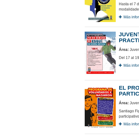
Hasta el 7 d
modalidades:
Más info
JUVENT
PRACTI
Área:
Juven
Del 17 al 1
Más info
EL PR
PARTIC
Área:
Juven
Santiago Fi
participativ
Más info