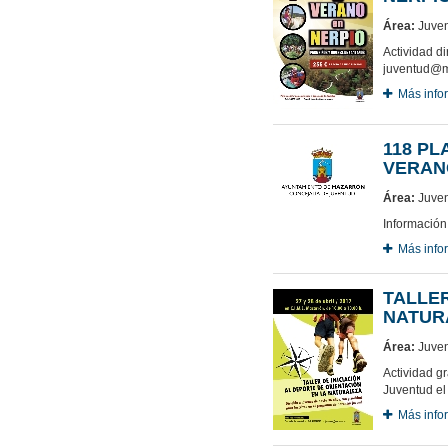
Área:
Juven
Actividad di
juventud@m
Más info
118 P
VERAN
Área:
Juven
Información
Más info
TALLER
NATUR
Área:
Juven
Actividad gr
Juventud el
Más info