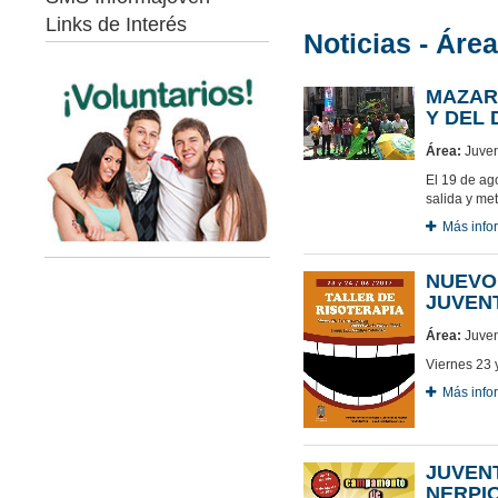
Links de Interés
Noticias - Áre
MAZAR
Y DEL 
Área:
Juven
El 19 de ag
salida y me
Más info
NUEVO 
JUVEN
Área:
Juven
Viernes 23 
Más info
JUVEN
NERPIO