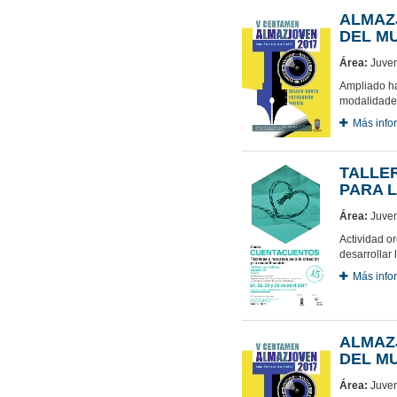
ALMAZ
DEL MU
Área:
Juven
Ampliado ha
modalidades:
Más info
TALLE
PARA 
Área:
Juven
Actividad o
desarrollar 
Más info
ALMAZ
DEL MU
Área:
Juven