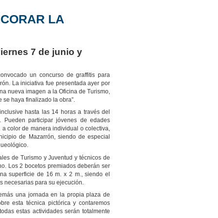
ECORAR LA
viernes 7 de junio y
onvocado un concurso de graffitis para
ón. La iniciativa fue presentada ayer por
una nueva imagen a la Oficina de Turismo,
se haya finalizado la obra”.
nclusive hasta las 14 horas a través del
o. Pueden participar jóvenes de edades
a color de manera individual o colectiva,
icipio de Mazarrón, siendo de especial
queológico.
ales de Turismo y Juventud y técnicos de
no. Los 2 bocetos premiados deberán ser
a superficie de 16 m. x 2 m., siendo el
as necesarias para su ejecución.
emás una jornada en la propia plaza de
bre esta técnica pictórica y contaremos
odas estas actividades serán totalmente