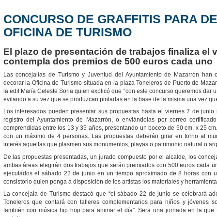
CONCURSO DE GRAFFITIS PARA D
OFICINA DE TURISMO
El plazo de presentación de trabajos finaliza el 
contempla dos premios de 500 euros cada uno
Las concejalías de Turismo y Juventud del Ayuntamiento de Mazarrón han c
decorar la Oficina de Turismo situada en la plaza Toneleros de Puerto de Mazarr
la edil María Celeste Soria quien explicó que “con este concurso queremos dar 
evitando a su vez que se produzcan pintadas en la base de la misma una vez que 
Los interesados pueden presentar sus propuestas hasta el viernes 7 de junio i
registro del Ayuntamiento de Mazarrón, o enviándolas por correo certificad
comprendidas entre los 13 y 35 años, presentando un boceto de 50 cm. x 25 cm. 
con un máximo de 4 personas. Las propuestas deberán girar en torno al mun
interés aquellas que plasmen sus monumentos, playas o patrimonio natural o ar
De las propuestas presentadas, un jurado compuesto por el alcalde, los concej
ambas áreas elegirán dos trabajos que serán premiados con 500 euros cada u
ejecutados el sábado 22 de junio en un tiempo aproximado de 8 horas con un
consistorio quien ponga a disposición de los artistas los materiales y herramient
La concejala de Turismo destacó que “el sábado 22 de junio se celebrará ad
Toneleros que contará con talleres complementarios para niños y jóvenes so
también con música hip hop para animar el día”. Sera una jornada en la que t