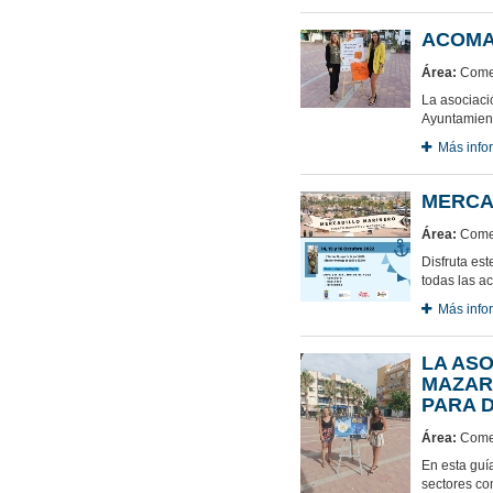
ACOMA
Área:
Comer
La asociaci
Ayuntamient
Más info
MERCA
Área:
Comer
Disfruta es
todas las a
Más info
LA ASO
MAZAR
PARA D
Área:
Comer
En esta guía
sectores co