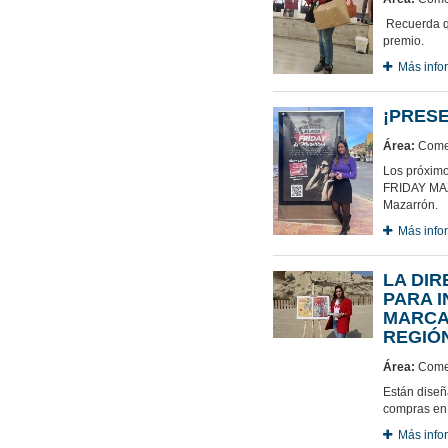
Recuerda qu
premio.
Más info
¡PRES
Área:
Comer
Los próximo
FRIDAY MAZ
Mazarrón.
Más info
LA DIR
PARA I
MARCAP
REGIÓ
Área:
Comer
Están diseñ
compras en 
Más info