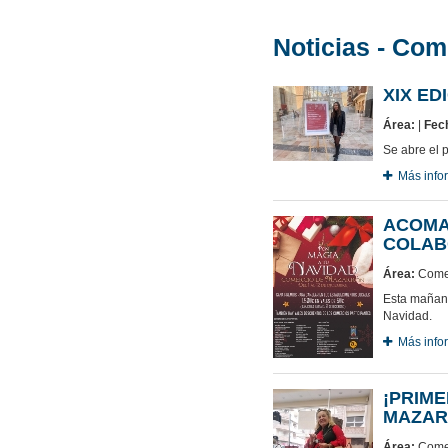
Noticias - Com
XIX E
Área:
|
Fec
Se abre el 
Más info
ACOMA
COLAB
Área:
Comer
Esta mañana
Navidad.
Más info
¡PRIM
MAZAR
Área:
Comer