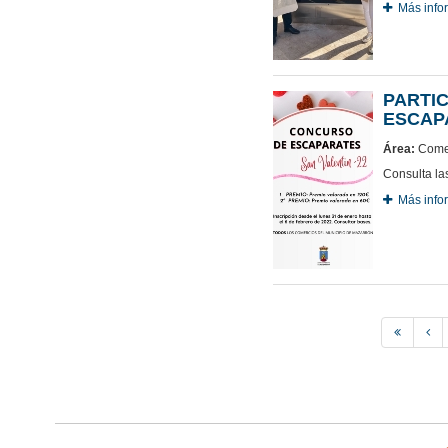
Más info
PARTI
ESCAPA
Área:
Comer
Consulta la
Más info