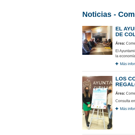
Noticias - Com
EL AY
DE CO
Área:
Comer
El Ayuntami
la economía
Más info
LOS CO
REGAL
Área:
Comer
Consulta en
Más info