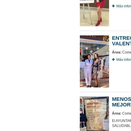
Más info
ENTRE
VALEN
Área:
Comer
Más info
MENOS
MEJOR
Área:
Comer
El AYUNTA
SALUDABL