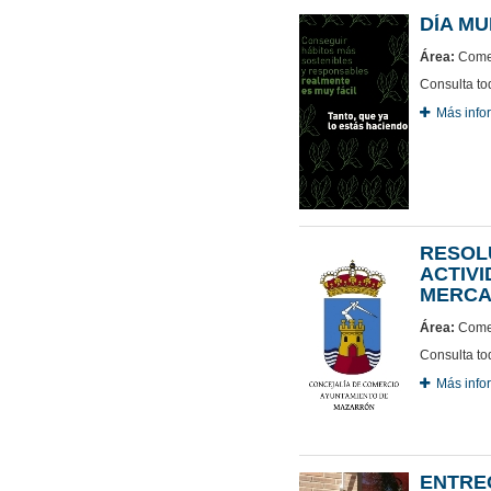
DÍA M
Área:
Comer
Consulta to
Más info
RESOLU
ACTIVI
MERCA
Área:
Comer
Consulta to
Más info
ENTRE