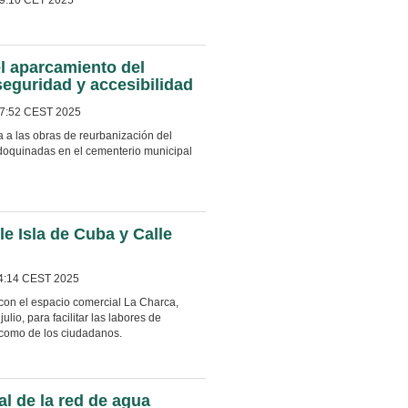
l aparcamiento del
seguridad y accesibilidad
47:52 CEST 2025
a a las obras de reurbanización del
doquinadas en el cementerio municipal
le Isla de Cuba y Calle
4:14 CEST 2025
 con el espacio comercial La Charca,
lio, para facilitar las labores de
s como de los ciudadanos.
l de la red de agua