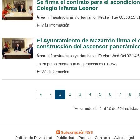
Se firma el contrato para el acondicio
Colegio Infanta Leonor
Área:
Infraestructuras y urbanismo |
Fecha:
Tue Oct 08 15:5
Más información
El Ayuntamiento de Mazarrón firma el c
construcción del ascensor panorámic
Área:
Infraestructuras y urbanismo |
Fecha:
Wed Oct 02 14:
La empresa encargada del proyecto es ETOSA
Más información
1
2
3
4
5
6
7
8
Mostrando del 1 al 10 de 224 noticias
Subscripción RSS
Política de Privacidad
Publicidad
Prensa
Contacto
Aviso Legal