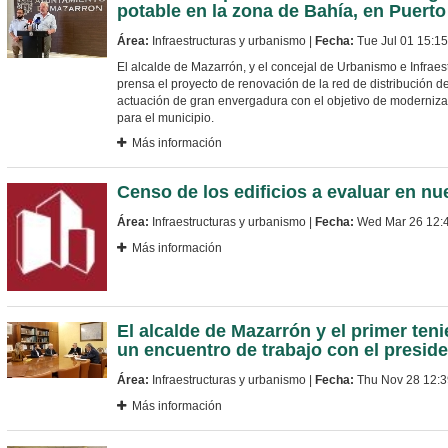
potable en la zona de Bahía, en Puert
Área:
Infraestructuras y urbanismo |
Fecha:
Tue Jul 01 15:1
El alcalde de Mazarrón, y el concejal de Urbanismo e Infraes
prensa el proyecto de renovación de la red de distribución 
actuación de gran envergadura con el objetivo de modernizar 
para el municipio.
Más información
Censo de los edificios a evaluar en nu
Área:
Infraestructuras y urbanismo |
Fecha:
Wed Mar 26 12:
Más información
El alcalde de Mazarrón y el primer ten
un encuentro de trabajo con el presid
Área:
Infraestructuras y urbanismo |
Fecha:
Thu Nov 28 12:3
Más información