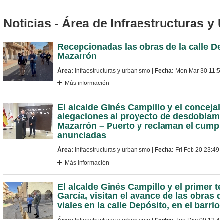
Noticias - Área de Infraestructuras 
Recepcionadas las obras de la calle D
Mazarrón
Área:
Infraestructuras y urbanismo |
Fecha:
Mon Mar 30 11:
Más información
El alcalde Ginés Campillo y el conceja
alegaciones al proyecto de desdoblami
Mazarrón – Puerto y reclaman el cumpl
anunciadas
Área:
Infraestructuras y urbanismo |
Fecha:
Fri Feb 20 23:4
Más información
El alcalde Ginés Campillo y el primer t
García, visitan el avance de las obras
viales en la calle Depósito, en el barri
Área:
Infraestructuras y urbanismo |
Fecha:
Tue Dec 09 12:4