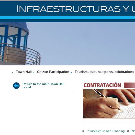
Town Hall
Citizen Participation
Tourism, culture, sports, celebrations
Return to the main Town Hall
portal
»
»
Infrastructure and Planning
No