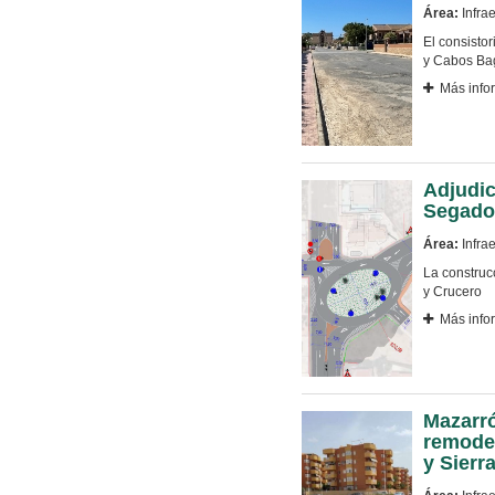
Área:
Infrae
El consisto
y Cabos Bag
Más info
Adjudic
Segado
Área:
Infrae
La construcc
y Crucero
Más info
Mazarró
remodel
y Sierr