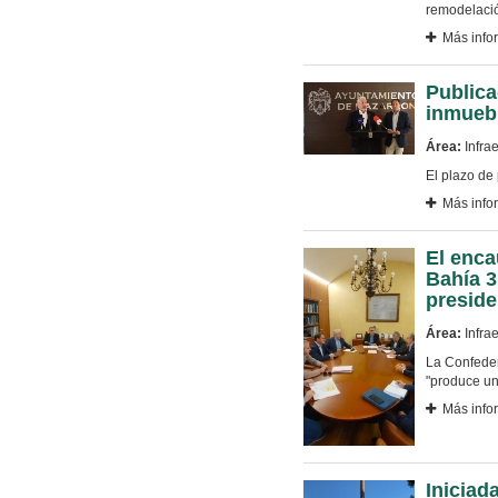
remodelació
Más info
Publica
inmueb
Área:
Infrae
El plazo de
Más info
El enca
Bahía 3
preside
Área:
Infrae
La Confeder
"produce un
Más info
Iniciad