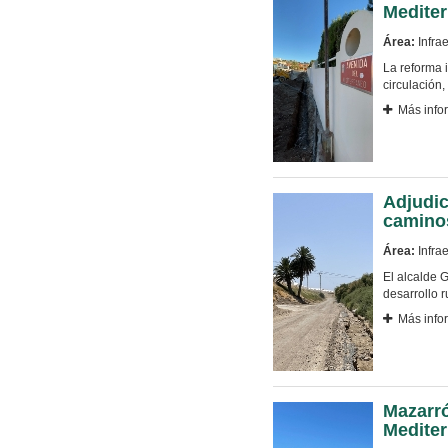
Mediter
Área:
Infrae
La reforma 
circulación
Más info
Adjudic
caminos
Área:
Infrae
El alcalde 
desarrollo r
Más info
Mazarró
Mediter