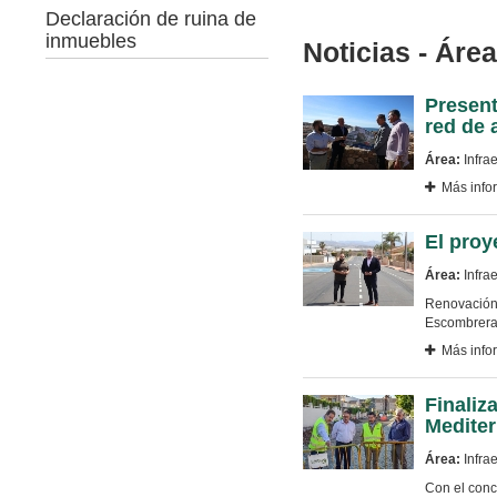
Declaración de ruina de
inmuebles
Noticias - Áre
Present
red de 
Área:
Infrae
Más info
El proy
Área:
Infrae
Renovación 
Escombrera
Más info
Finaliz
Mediter
Área:
Infrae
Con el conc