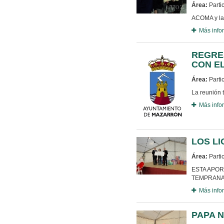
Área:
Parti
ACOMA y la
Más info
REGRE
CON E
Área:
Parti
La reunión t
Más info
LOS LI
Área:
Parti
ESTA APOR
TEMPRAN
Más info
PAPA 