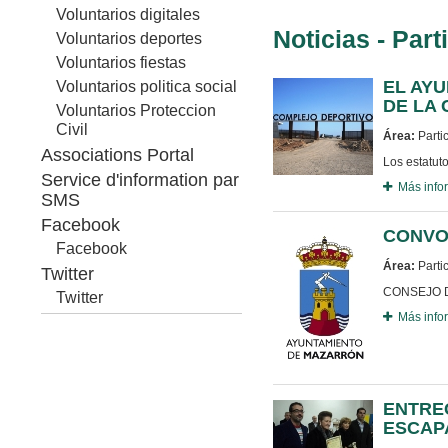
Voluntarios digitales
Noticias - Par
Voluntarios deportes
Voluntarios fiestas
EL AY
Voluntarios politica social
DE LA 
Voluntarios Proteccion
Civil
Área:
Parti
Associations Portal
Los estatut
Service d'information par
Más info
SMS
Facebook
CONVO
Facebook
Área:
Parti
Twitter
CONSEJO D
Twitter
Más info
ENTRE
ESCAP