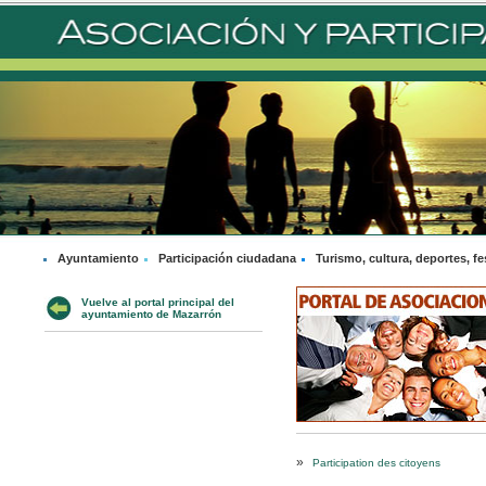
Ayuntamiento
Participación ciudadana
Turismo, cultura, deportes, fe
Vuelve al portal principal del
ayuntamiento de Mazarrón
»
Participation des citoyens