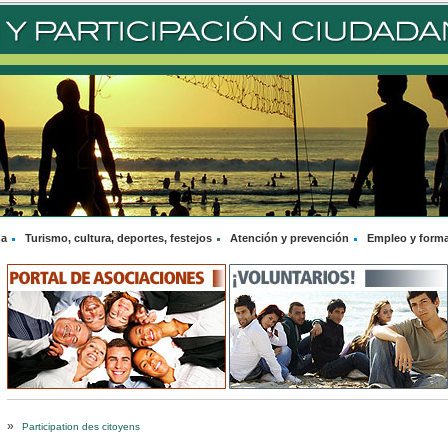
na
Turismo, cultura, deportes, festejos
Atención y prevención
Empleo y form
»
Participation des citoyens