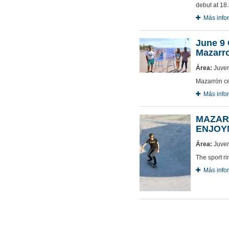
debut at 18.
Más info
June 9 
Mazarr
Área:
Juven
Mazarrón ce
Más info
MAZAR
ENJOY
Área:
Juven
The sport ri
Más info