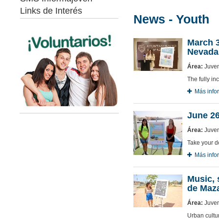
Links de Interés
News - Youth
March 3
Nevada
Área:
Juven
The fully i
Más info
June 26
Área:
Juven
Take your d
Más info
Music, 
de Maz
Área:
Juven
Urban cultur