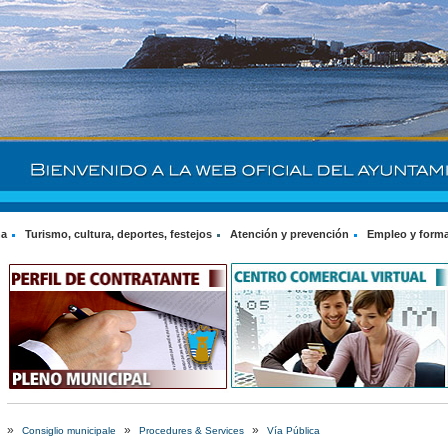
na
Turismo, cultura, deportes, festejos
Atención y prevención
Empleo y form
»
»
»
Consiglio municipale
Procedures & Services
Vía Pública