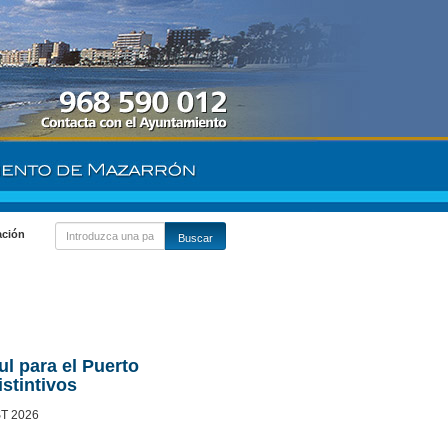
ación
l para el Puerto
stintivos
ST 2026