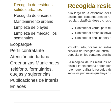
Recogida resi
Recogida de residuos
sólidos urbanos
A lo largo de la extensión del
Recogida de enseres
distribuidos contenedores de r
reciclan, clasificándose dichos
Mantenimiento urbano
Limpieza de playas
Contenedor verde: para re
Contenedor amarillo: envases
Limpieza de mercadillos
semanales
Contenedor azul: papel y 
Ecoparque
Por otro lado, por los acuerd
Perfil contratante
servicio de recogida del crista
deposita en los contenedores hab
Atención ciudadana
Ordenanzas Municipales
La recogida de los residuos org
distinta franja horaria dependi
Teléfono, formularios,
retén que realiza la recogida 
quejas y sujerencias
servicios puntuales que haya qu
Publicaciones de interés
Enlaces