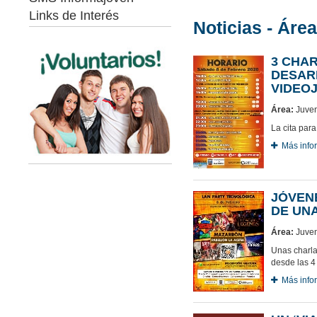
Links de Interés
Noticias - Áre
3 CHAR
DESAR
VIDEO
Área:
Juven
La cita para
Más info
JÓVENE
DE UN
Área:
Juven
Unas charla
desde las 4
Más info