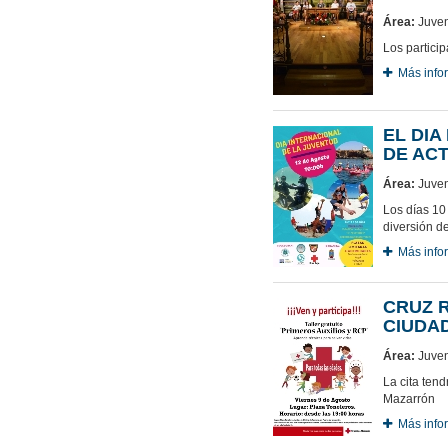
Área:
Juven
Los partici
Más info
EL DI
DE ACT
Área:
Juven
Los días 10 
diversión d
Más info
CRUZ R
CIUDA
Área:
Juven
La cita tend
Mazarrón
Más info