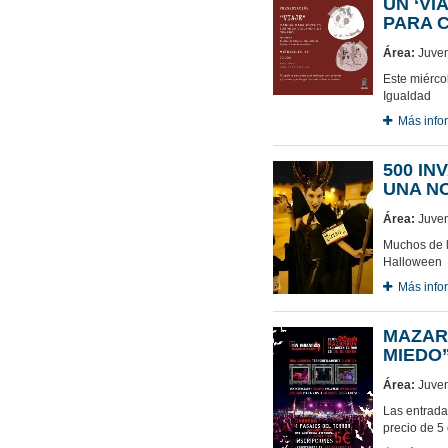
UN ‘VI
PARA C
Área:
Juven
Este miérco
Igualdad
Más info
500 I
UNA N
Área:
Juven
Muchos de l
Halloween
Más info
MAZAR
MIEDO”
Área:
Juven
Las entradas
precio de 5