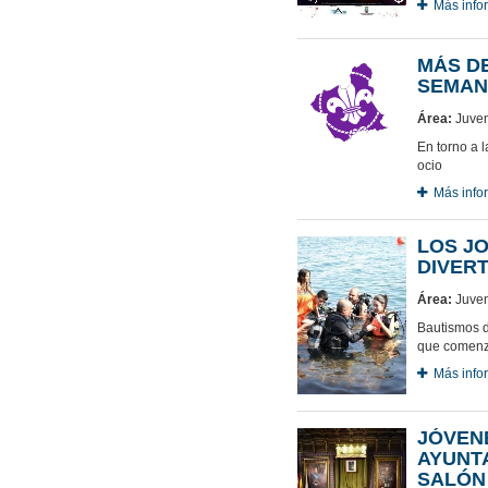
Más info
MÁS DE
SEMAN
Área:
Juven
En torno a 
ocio
Más info
LOS J
DIVERT
Área:
Juven
Bautismos d
que comenz
Más info
JÓVEN
AYUNT
SALÓN