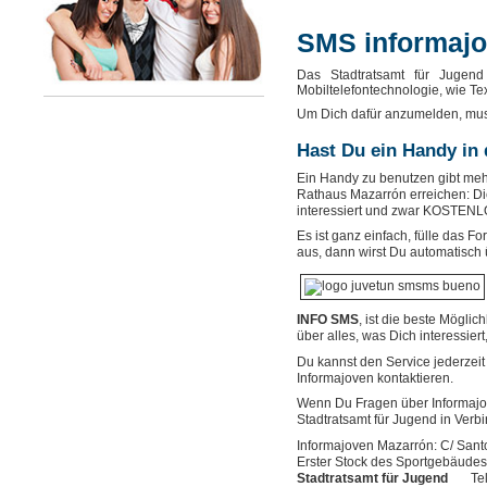
SMS informaj
Das Stadtratsamt für Jugend 
Mobiltelefontechnologie, wie Te
Um Dich dafür anzumelden, muss
Hast Du ein Handy in
Ein Handy zu benutzen gibt mehr 
Rathaus Mazarrón erreichen: Dic
interessiert und zwar KOSTENL
Es ist ganz einfach, fülle das 
aus, dann wirst Du automatisch 
INFO SMS
, ist die beste Mögli
über alles, was Dich interessiert,
Du kannst den Service jederze
Informajoven kontaktieren.
Wenn Du Fragen über Informajov
Stadtratsamt für Jugend in Verb
Informajoven Mazarrón: C/ Sant
Erster Stock des Sportgebäudes
Stadtratsamt für Jugend
Tel. 