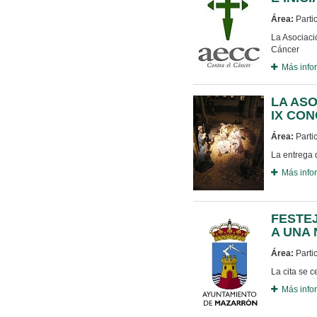
Área:
Parti
La Asociaci
Cáncer
Más info
LA AS
IX CO
Área:
Parti
La entrega 
Más info
FESTE
A UNA
Área:
Parti
La cita se c
Más info