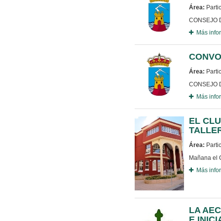
Área:
Parti
CONSEJO D
Más info
CONVO
Área:
Parti
CONSEJO D
Más info
EL CLU
TALLER
Área:
Parti
Mañana el C
Más info
LA AEC
E INIC