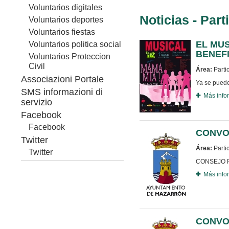
Voluntarios digitales
Noticias - Par
Voluntarios deportes
Voluntarios fiestas
EL MU
Voluntarios politica social
BENEFI
Voluntarios Proteccion
Civil
Área:
Parti
Associazioni Portale
Ya se puede
SMS informazioni di
Más info
servizio
Facebook
Facebook
CONVO
Twitter
Área:
Parti
Twitter
CONSEJO P
Más info
CONVO