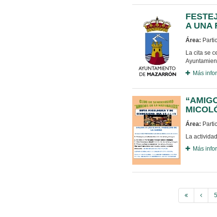
FESTE
A UNA
Área:
Parti
La cita se c
Ayuntamien
Más info
“AMIG
MICOL
Área:
Parti
La activida
Más info