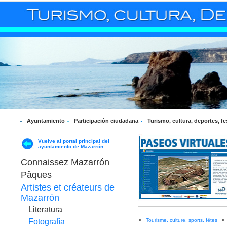
Ayuntamiento
Participación ciudadana
Turismo, cultura, deportes, fe
Vuelve al portal principal del
ayuntamiento de Mazarrón
Connaissez Mazarrón
Pâques
Artistes et créateurs de
Mazarrón
Literatura
»
»
Tourisme, culture, sports, fêtes
Fotografía