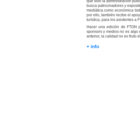
que solo la administración pue
busca patrocinadores y exposito
mediática como económica bidi
por ello, también recibe el ap
turística, para los asistentes a F
Hacer una edición de FTGN po
sponsors y medios no es algo q
anterior, la calidad no es fruto 
+ info