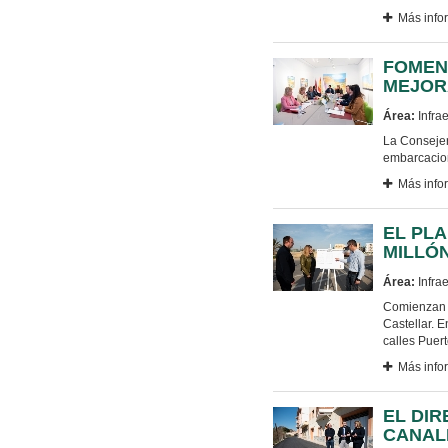
Más info
FOMENT
MEJOR
Área:
Infrae
La Consejer
embarcacion
Más info
EL PLA
MILLÓN
Área:
Infrae
Comienzan l
Castellar. E
calles Puer
Más info
EL DI
CANAL