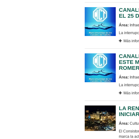
CANALE
EL 25 
Área:
Infrae
La interrupc
Más info
CANALE
ESTE 
ROME
Área:
Infrae
La interrupc
Más info
LA REN
INICIA
Área:
Cultu
El Consisto
marca la ac