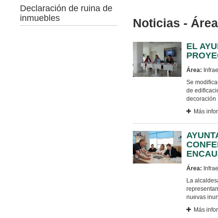
Declaración de ruina de
inmuebles
Noticias - Áre
EL AYU
PROYE
Área:
Infrae
Se modifica
de edificac
decoración
Más info
AYUNT
CONFE
ENCAU
Área:
Infrae
La alcaldesa
representant
nuevas inu
Más info