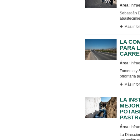
Área:
Infrae
Sebastián D
abastecimie
Más info
LA COM
PARA 
CARRE
Área:
Infrae
Fomento y S
prioritaria 
Más info
LA INS
MEJOR
POTAB
PASTR
Área:
Infrae
La Direcció