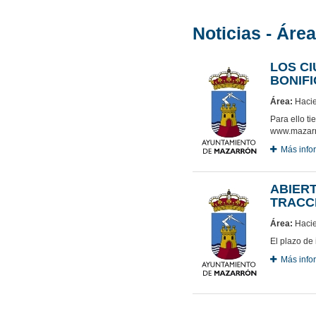
Noticias - Áre
LOS C
BONIFI
Área:
Hacie
Para ello ti
www.mazarr
Más info
ABIER
TRACC
Área:
Hacie
El plazo de 
Más info