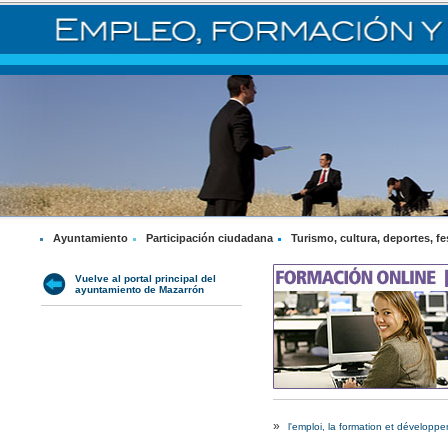
Ayuntamiento
Participación ciudadana
Turismo, cultura, deportes, fe
Vuelve al portal principal del
ayuntamiento de Mazarrón
»
l'emploi, la formation et développ