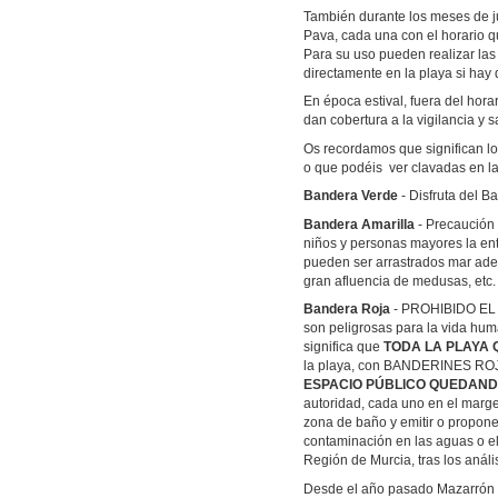
También durante los meses de ju
Pava, cada una con el horario q
Para su uso pueden realizar las
directamente en la playa si hay 
En época estival, fuera del hora
dan cobertura a la vigilancia y s
Os recordamos que significan lo
o que podéis ver clavadas en l
Bandera Verde
- Disfruta del Ba
Bandera Amarilla
- Precaución -
niños y personas mayores la ent
pueden ser arrastrados mar ade
gran afluencia de medusas, etc.
Bandera Roja
- PROHIBIDO EL 
son peligrosas para la vida hu
significa que
TODA LA PLAYA
la playa, con BANDERINES ROJO
ESPACIO PÚBLICO QUEDAND
autoridad, cada uno en el marge
zona de baño y emitir o propone
contaminación en las aguas o e
Región de Murcia, tras los anál
Desde el año pasado Mazarrón es