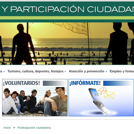
na
Turismo, cultura, deportes, festejos
Atención y prevención
Empleo y form
»
Inicio
Participación ciudadana