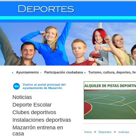
Ayuntamiento
Participación ciudadana
Turismo, cultura, deportes, fe
Vuelve al portal principal del
ayuntamiento de Mazarrón
Noticias
Deporte Escolar
Clubes deportivos
Instalaciones deportivas
Mazarrón entrena en
»
»
Inicio
Deportes
noticias
casa