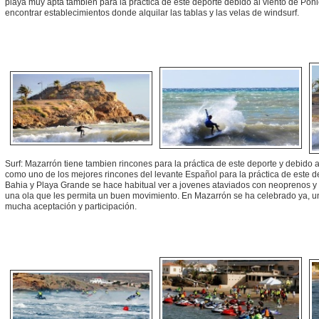
playa muy apta tambien para la practica de este deporte debido al viento de Po
encontrar establecimientos donde alquilar las tablas y las velas de windsurf.
Surf: Mazarrón tiene tambien rincones para la práctica de este deporte y debido
como uno de los mejores rincones del levante Español para la práctica de este d
Bahia y Playa Grande se hace habitual ver a jovenes ataviados con neoprenos y 
una ola que les permita un buen movimiento. En Mazarrón se ha celebrado ya, un
mucha aceptación y participación.