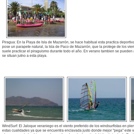
Piragua: En la Playa de Isla de Mazarrón, se hace habitual esta practica deportiva
pose un parapete natural, la Isla de Paco de Mazarrón, que la protege de los vien
suele practicar el piraguismo durante todo el año. En verano tambien se pueden
se situan jutno a esta playa.
WindSurf: El Jaloque veraniego es el viento preferido de los windsurfistas en ple
estas cualidades ya que se encuentra enclavada justo donde mejor "pega" este 