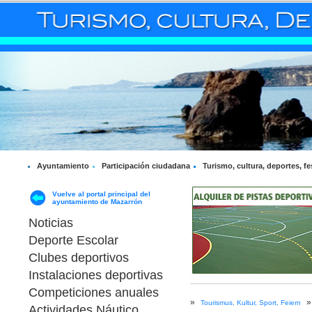
Ayuntamiento
Participación ciudadana
Turismo, cultura, deportes, fe
Vuelve al portal principal del
ayuntamiento de Mazarrón
Noticias
Deporte Escolar
Clubes deportivos
Instalaciones deportivas
Competiciones anuales
»
»
Tourismus, Kultur, Sport, Feiern
Actividades Náutico