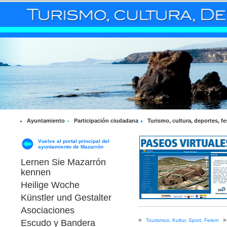
Ayuntamiento
Participación ciudadana
Turismo, cultura, deportes, fe
Vuelve al portal principal del
ayuntamiento de Mazarrón
Lernen Sie Mazarrón
kennen
Heilige Woche
Künstler und Gestalter
Asociaciones
»
»
Tourismus, Kultur, Sport, Feiern
Escudo y Bandera