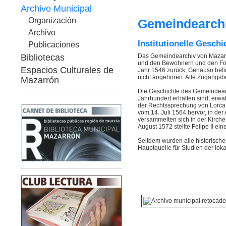
Archivo Municipal
Organización
Gemeindearchi
Archivo
Institutionelle Geschi
Publicaciones
Bibliotecas
Das Gemeindearchiv von Mazarrón
und den Bewohnern und den Fors
Espacios Culturales de
Jahr 1546 zurück. Genauso befi
nicht angehören. Alle Zugangsb
Mazarrón
Die Geschichte des Gemeindearch
Jahrhundert erhalten sind, erwä
der Rechtssprechung von Lorca 
vom 14. Juli 1564 hervor, in der
versammelten sich in der Kirch
August 1572 stellte Felipe II ein
Seitdem wurden alle historisch
Hauptquelle für Studien der lok