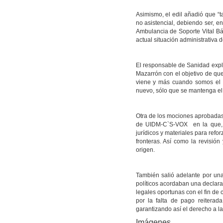
Asimismo, el edil añadió que “
no asistencial, debiendo ser, 
Ambulancia de Soporte Vital Bás
actual situación administrativa de
El responsable de Sanidad expli
Mazarrón con el objetivo de que
viene y más cuando somos el m
nuevo, sólo que se mantenga el 
Otra de los mociones aprobadas 
de UIDM-C`S-VOX en la que, e
jurídicos y materiales para refo
fronteras. Así como la revisió
origen.
También salió adelante por una
políticos acordaban una declara
legales oportunas con el fin de 
por la falta de pago reiterad
garantizando así el derecho a la
Imágenes