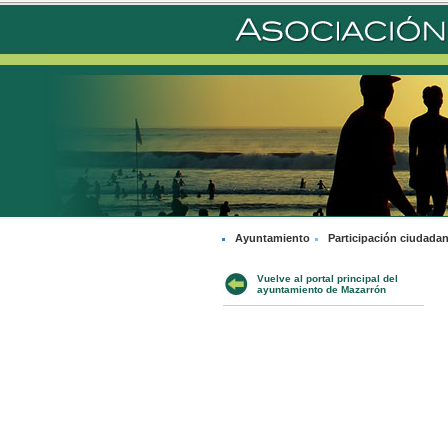
Ayuntamiento
Participación ciudada
Vuelve al portal principal del
ayuntamiento de Mazarrón