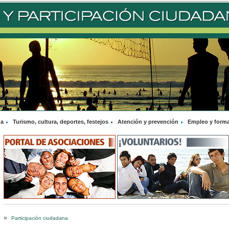
na
Turismo, cultura, deportes, festejos
Atención y prevención
Empleo y form
»
Participación ciudadana