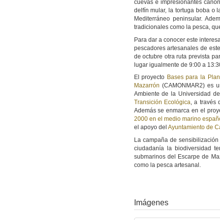
cuevas e impresionantes caño
delfín mular, la tortuga boba o 
Mediterráneo peninsular. Adem
tradicionales como la pesca, qu
Para dar a conocer este interesa
pescadores artesanales de este
de octubre otra ruta prevista pa
lugar igualmente de 9:00 a 13:3
El proyecto
Bases para la Plan
Mazarrón
(CAMONMAR2) es una i
Ambiente de la Universidad d
Transición Ecológica
, a través
Además se enmarca en el proy
2000 en el medio marino españ
el apoyo del
Ayuntamiento de C
La campaña de sensibilización 
ciudadanía la biodiversidad t
submarinos del Escarpe de Maz
como la pesca artesanal.
Imágenes