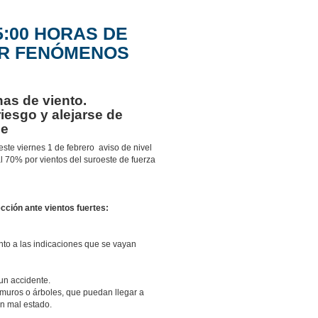
5:00 HORAS DE
OR FENÓMENOS
has de viento.
riesgo y alejarse de
je
ste viernes 1 de febrero aviso de nivel
l 70% por vientos del suroeste de fuerza
cción ante vientos fuertes:
nto a las indicaciones que se vayan
un accidente.
, muros o árboles, que puedan llegar a
n mal estado.