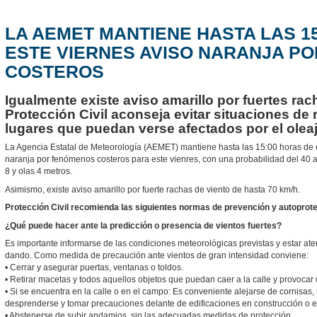
LA AEMET MANTIENE HASTA LAS 1
ESTE VIERNES AVISO NARANJA P
COSTEROS
Igualmente existe aviso amarillo por fuertes rac
Protección Civil aconseja evitar situaciones de 
lugares que puedan verse afectados por el olea
La Agencia Estatal de Meteorología (AEMET) mantiene hasta las 15:00 horas de e
naranja por fenómenos costeros para este vienres, con una probabilidad del 40 a
8 y olas 4 metros.
Asimismo, existe aviso amarillo por fuerte rachas de viento de hasta 70 km/h.
Protección Civil recomienda las siguientes normas de prevención y autoprote
¿Qué puede hacer ante la predicción o presencia de vientos fuertes?
Es importante informarse de las condiciones meteorológicas previstas y estar ate
dando. Como medida de precaución ante vientos de gran intensidad conviene:
• Cerrar y asegurar puertas, ventanas o toldos.
• Retirar macetas y todos aquellos objetos que puedan caer a la calle y provocar 
• Si se encuentra en la calle o en el campo: Es conveniente alejarse de cornisas
desprenderse y tomar precauciones delante de edificaciones en construcción o e
• Abstenerse de subir andamios, sin las adecuadas medidas de protección.