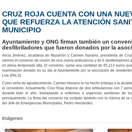
CRUZ ROJA CUENTA CON UNA NUE
QUE REFUERZA LA ATENCIÓN SANI
MUNICIPIO
Ayuntamiento y ONG firman también un conveni
desfibriladores que fueron donados por la aso
Alicia Jiménez, alcaldesa de Mazarrón y Carmen Navarro, presidenta de Cruz
viernes el convenio de cesión de una nueva ambulancia y de 6 desfibriladores qu
en plena temporada alta. El convenio, suma una cantidad de 65.213 euros que e
reanimación donado en su día al Ayuntamiento por la asociación de residentes
Live (PALS).
Como seña de agradecimiento, Carmen Navarro le ha hecho entrega a la alcalde
el consistorio. Actualmente, Cruz Roja dispone de dos ambulancias con 7 pers
durante todo el año, trasladando a enfermos a urgencias sanitarias de lo
principalmente. La firma del convenio ha contado también con la rúbrica de la co
del Jefe de Emergencias Municipales, Pedro Hernández.
Imágenes