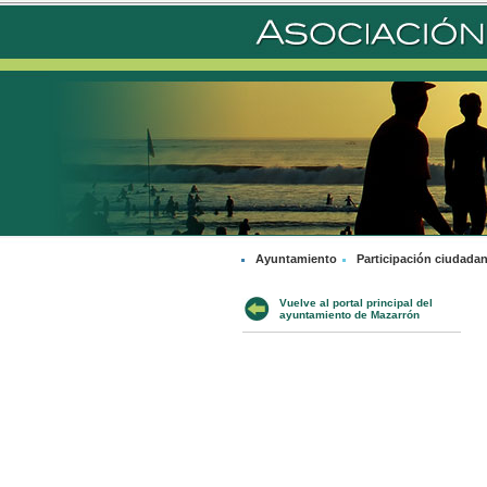
Ayuntamiento
Participación ciudada
Vuelve al portal principal del
ayuntamiento de Mazarrón