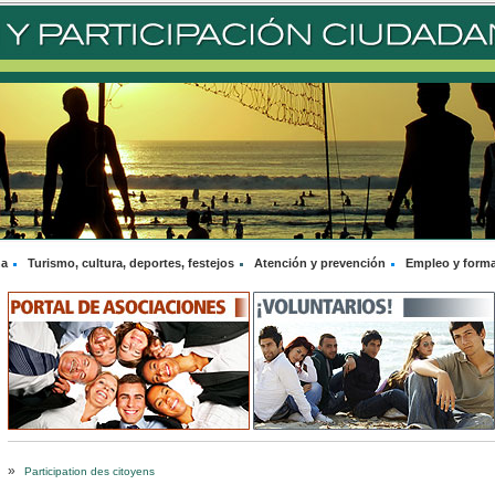
na
Turismo, cultura, deportes, festejos
Atención y prevención
Empleo y form
»
Participation des citoyens