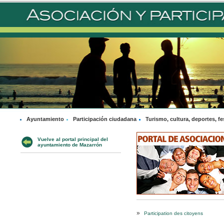
Ayuntamiento
Participación ciudadana
Turismo, cultura, deportes, fe
Vuelve al portal principal del
ayuntamiento de Mazarrón
»
Participation des citoyens