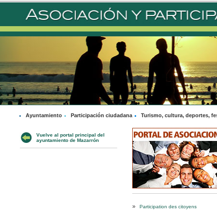
Ayuntamiento
Participación ciudadana
Turismo, cultura, deportes, fe
Vuelve al portal principal del
ayuntamiento de Mazarrón
»
Participation des citoyens