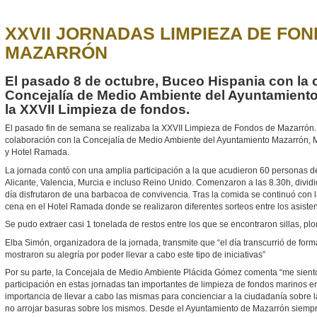
XXVII JORNADAS LIMPIEZA DE FO
MAZARRÓN
El pasado 8 de octubre, Buceo Hispania con la 
Concejalía de Medio Ambiente del Ayuntamiento
la XXVII Limpieza de fondos.
El pasado fin de semana se realizaba la XXVII Limpieza de Fondos de Mazarrón.
colaboración con la Concejalía de Medio Ambiente del Ayuntamiento Mazarrón,
y Hotel Ramada.
La jornada contó con una amplia participación a la que acudieron 60 personas de
Alicante, Valencia, Murcia e incluso Reino Unido. Comenzaron a las 8.30h, divid
día disfrutaron de una barbacoa de convivencia. Tras la comida se continuó con l
cena en el Hotel Ramada donde se realizaron diferentes sorteos entre los asisten
Se pudo extraer casi 1 tonelada de restos entre los que se encontraron sillas, plom
Elba Simón, organizadora de la jornada, transmite que “el día transcurrió de forma 
mostraron su alegría por poder llevar a cabo este tipo de iniciativas”
Por su parte, la Concejala de Medio Ambiente Plácida Gómez comenta “me siento
participación en estas jornadas tan importantes de limpieza de fondos marinos e
importancia de llevar a cabo las mismas para concienciar a la ciudadanía sobre 
no arrojar basuras sobre los mismos. Desde el Ayuntamiento de Mazarrón siemp