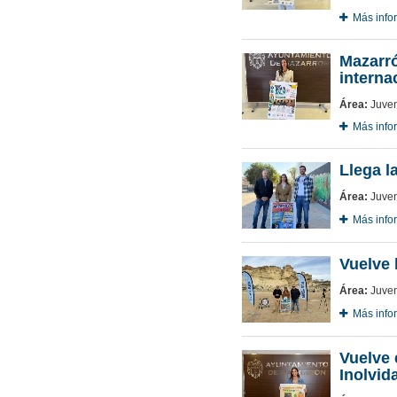
Más info
Mazarró
interna
Área:
Juven
Más info
Llega l
Área:
Juven
Más info
Vuelve 
Área:
Juven
Más info
Vuelve
Inolvid