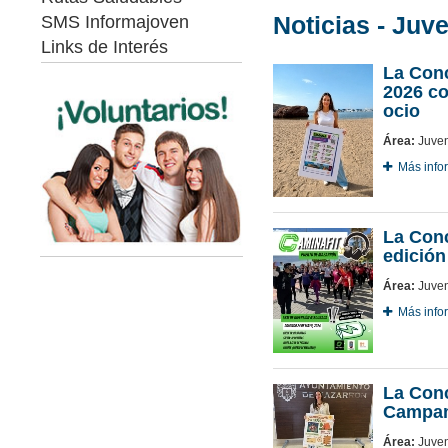
Noticias - Juv
SMS Informajoven
Links de Interés
La Conc
2026 co
ocio
Área:
Juven
Más info
La Conc
edición
Área:
Juven
Más info
La Conc
Campam
Área:
Juven