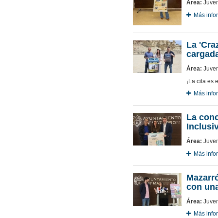
Área:
Juven
Más info
La 'Cra
cargada
Área:
Juven
¡La cita es
Más info
La conc
Inclusi
Área:
Juven
Más info
Mazarró
con una
Área:
Juven
Más info