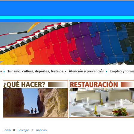
na
Turismo, cultura, deportes, festejos
Atención y prevención
Empleo y form
»
»
Inicio
Festejos
noticias