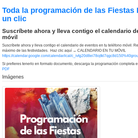
Toda la programación de las Fiestas 
un clic
Suscríbete ahora y lleva contigo el calendario d
móvil
Suscríbete ahora y lleva contigo el calendario de eventos en tu teléfono móvil. Rec
máximo de las festividades. Haz clic aquí → CALENDARIO EN TU MÓVIL
https://calendar.google.com/calendar/ical/c_ivtg20d8ei78ojtkl7qgc8d150%40grou
Si prefieres tenerlo en formato documento, descarga la programación completa 
PDF
Imágenes