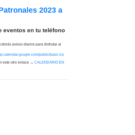
Patronales 2023 a
e eventos en tu teléfono
ibirás avisos diarios para disfrutar al
p.calendar.google.com/public/basic.ics
en este otro enlace →
CALENDARIO EN