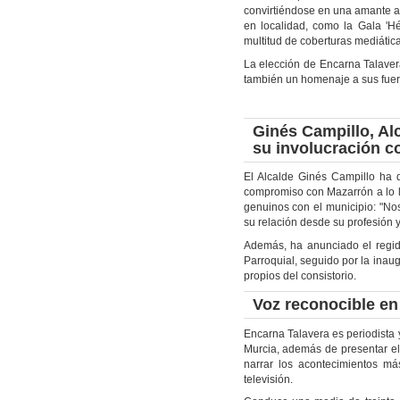
convirtiéndose en una amante a
en localidad, como la Gala 'H
multitud de coberturas mediátic
La elección de Encarna Talaver
también un homenaje a sus fuer
Ginés Campillo, Alc
su involucración c
El Alcalde Ginés Campillo ha d
compromiso con Mazarrón a lo la
genuinos con el municipio: "N
su relación desde su profesión 
Además, ha anunciado el regid
Parroquial, seguido por la inau
propios del consistorio.
Voz reconocible en
Encarna Talavera es periodista 
Murcia, además de presentar el
narrar los acontecimientos má
televisión.