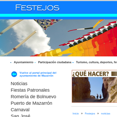
Ayuntamiento
Participación ciudadana
Turismo, cultura, deportes, fe
Vuelve al portal principal del
ayuntamiento de Mazarrón
Noticias
Fiestas Patronales
Romería de Bolnuevo
Puerto de Mazarrón
Carnaval
»
»
Inicio
Festejos
noticias
San José