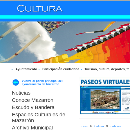
Ayuntamiento
Participación ciudadana
Turismo, cultura, deportes, fe
Vuelve al portal principal del
ayuntamiento de Mazarrón
Noticias
Conoce Mazarrón
Escudo y Bandera
Espacios Culturales de
Mazarrón
»
»
Inicio
Cultura
noticias
Archivo Municipal