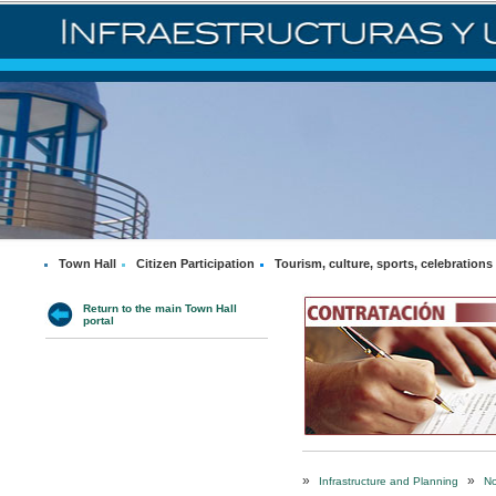
Town Hall
Citizen Participation
Tourism, culture, sports, celebrations
Return to the main Town Hall
portal
»
»
Infrastructure and Planning
No