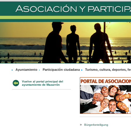
Ayuntamiento
Participación ciudadana
Turismo, cultura, deportes, fe
Vuelve al portal principal del
ayuntamiento de Mazarrón
»
Bürgerbeteiligung